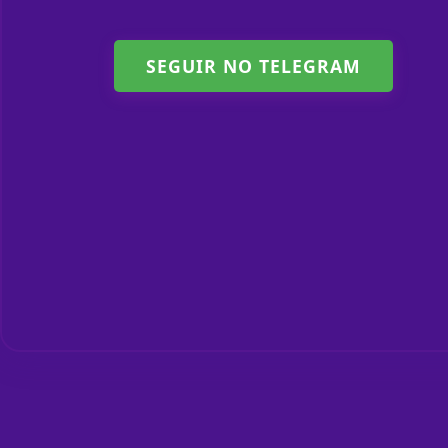
SEGUIR NO TELEGRAM