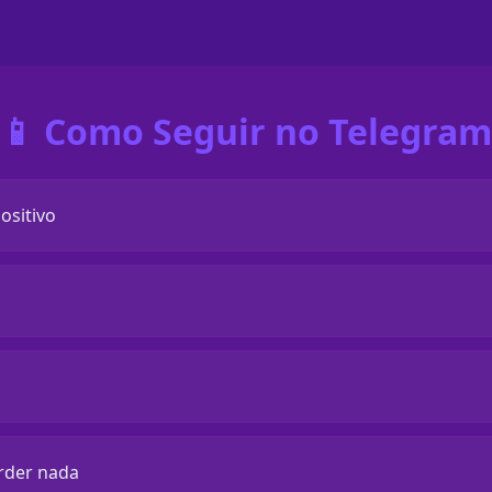
📱 Como Seguir no Telegram
ositivo
erder nada