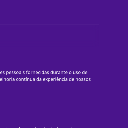
es pessoais fornecidas durante o uso de
elhoria contínua da experiência de nossos