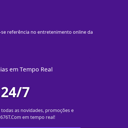
se referência no entretenimento online da
cias em Tempo Real
24/7
e todas as novidades, promoções e
 676T.Com em tempo real!