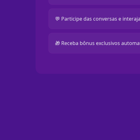
💬 Participe das conversas e interaj
🎁 Receba bônus exclusivos autom