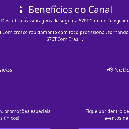
📱 Benefícios do Canal
Descubra as vantagens de seguir a 676T.Com no Telegram
Com cresce rapidamente com foco profissional, tornando-
676T.Com Brasil .
sivos
📢 Notí
m, promoções especiais
Fique por dentro d
s únicos!
eventos da