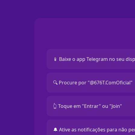
📱 Baixe o app Telegram no seu disp
🔍 Procure por "@676T.ComOficial"
👆 Toque em "Entrar" ou "Join"
🔔 Ative as notificações para não p