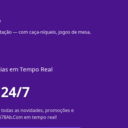
m
utação — com caça-níqueis, jogos de mesa,
cias em Tempo Real
24/7
e todas as novidades, promoções e
678Ab.Com em tempo real!