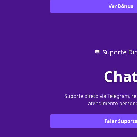
Ver Bônus
💬 Suporte Di
Cha
Suporte direto via Telegram, r
atendimento persona
Falar Suport