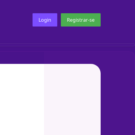
Login
Registrar-se