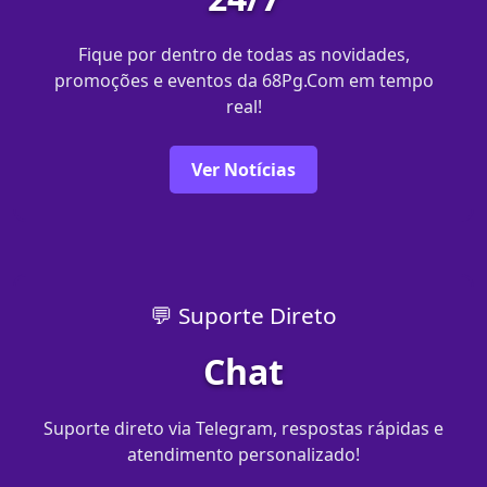
Fique por dentro de todas as novidades,
promoções e eventos da 68Pg.Com em tempo
real!
Ver Notícias
💬 Suporte Direto
Chat
Suporte direto via Telegram, respostas rápidas e
atendimento personalizado!