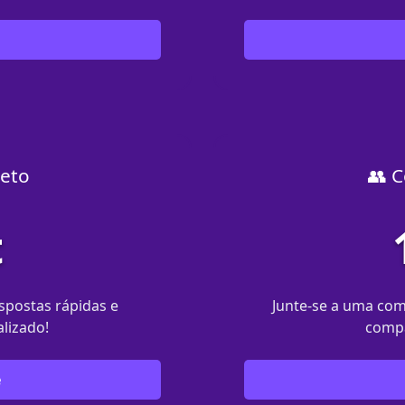
reto
👥 
t
espostas rápidas e
Junte-se a uma com
lizado!
compa
e