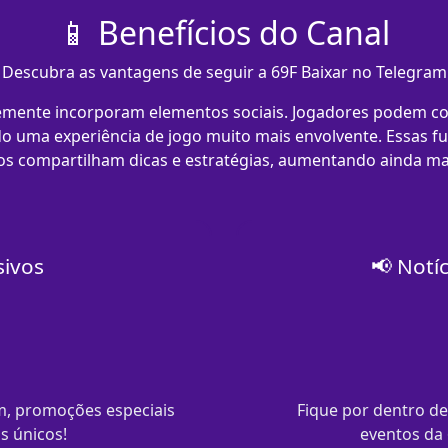
📱 Benefícios do Canal
Descubra as vantagens de seguir a 69F Baixar no Telegram
ntemente incorporam elementos sociais. Jogadores podem 
ndo uma experiência de jogo muito mais envolvente. Essas 
s compartilham dicas e estratégias, aumentando ainda mai
sivos
📢 Notí
m, promoções especiais
Fique por dentro d
s únicos!
eventos da 