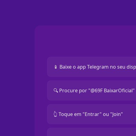
📱 Baixe o app Telegram no seu disp
🔍 Procure por "@69F BaixarOficial"
👆 Toque em "Entrar" ou "Join"