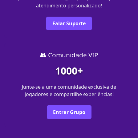
atendimento personalizado!
Falar Suporte
👥 Comunidade VIP
1000+
Junte-se a uma comunidade exclusiva de
jogadores e compartilhe experiências!
Entrar Grupo