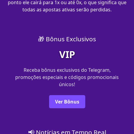
ponto ele cairá para 1x ou até 0x, o que significa que
todas as apostas ativas serão perdidas.
🎁 Bônus Exclusivos
VIP
Receba bônus exclusivos do Telegram,
promoções especiais e códigos promocionais
únicos!
Ver Bônus
📢 Notícias em Tempo Real