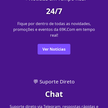
24/7
Fique por dentro de todas as novidades,
promoções e eventos da 69K.Com em tempo
real!
Ver Notícias
💬 Suporte Direto
Chat
Suporte direto via Telegram, respostas rápidas e