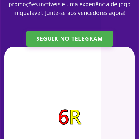
promoções incríveis e uma experiência de jogo
inigualável. Junte-se aos vencedores agora!
SEGUIR NO TELEGRAM