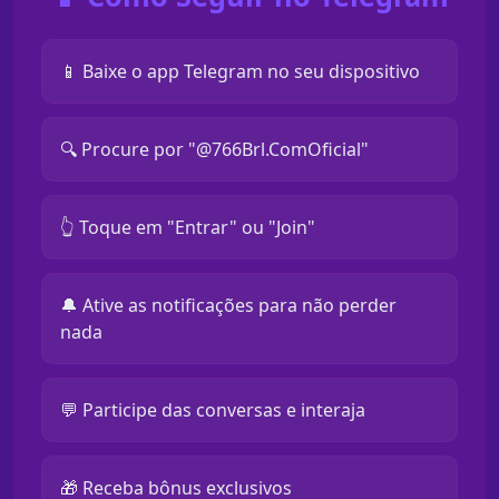
📱 Baixe o app Telegram no seu dispositivo
🔍 Procure por "@766Brl.ComOficial"
👆 Toque em "Entrar" ou "Join"
🔔 Ative as notificações para não perder
nada
💬 Participe das conversas e interaja
🎁 Receba bônus exclusivos