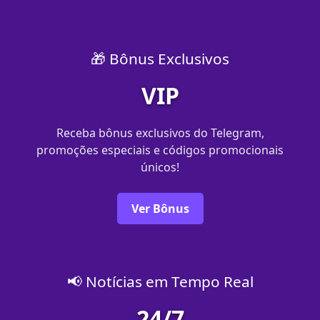
🎁 Bônus Exclusivos
VIP
Receba bônus exclusivos do Telegram,
promoções especiais e códigos promocionais
únicos!
Ver Bônus
📢 Notícias em Tempo Real
24/7