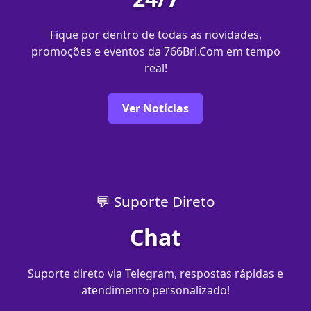
Fique por dentro de todas as novidades,
promoções e eventos da 766Brl.Com em tempo
real!
Ver Notícias
💬 Suporte Direto
Chat
Suporte direto via Telegram, respostas rápidas e
atendimento personalizado!