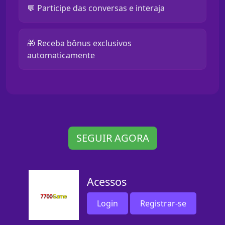
💬 Participe das conversas e interaja
🎁 Receba bônus exclusivos
automaticamente
SEGUIR AGORA
Acessos
Login
Registrar-se