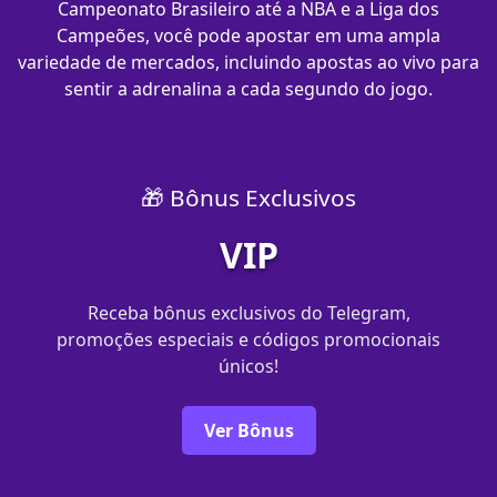
Campeonato Brasileiro até a NBA e a Liga dos
Campeões, você pode apostar em uma ampla
variedade de mercados, incluindo apostas ao vivo para
sentir a adrenalina a cada segundo do jogo.
🎁 Bônus Exclusivos
VIP
Receba bônus exclusivos do Telegram,
promoções especiais e códigos promocionais
únicos!
Ver Bônus