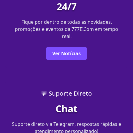
24/7
Fique por dentro de todas as novidades,
promoções e eventos da 777II.Com em tempo
real!
Ver Notícias
💬 Suporte Direto
Chat
Suporte direto via Telegram, respostas rápidas e
atendimento personalizado!