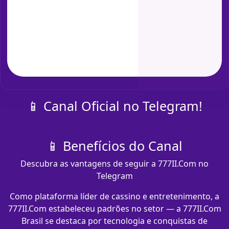
📱 Canal Oficial no Telegram!
📱 Benefícios do Canal
Descubra as vantagens de seguir a 777II.Com no
Telegram
Como plataforma líder de cassino e entretenimento, a
777II.Com estabeleceu padrões no setor — a 777II.Com
Brasil se destaca por tecnologia e conquistas de