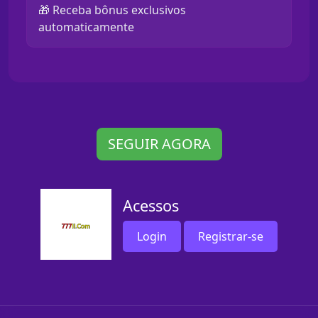
🎁 Receba bônus exclusivos
automaticamente
SEGUIR AGORA
Acessos
Login
Registrar-se