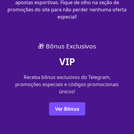
apostas esportivas. Fique de olho na seção de
promoções do site para não perder nenhuma oferta
especial!
🎁 Bônus Exclusivos
VIP
Receba bônus exclusivos do Telegram,
promoções especiais e códigos promocionais
únicos!
Ver Bônus