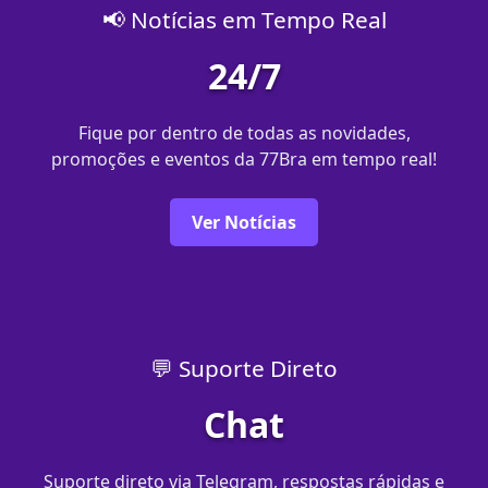
📢 Notícias em Tempo Real
24/7
Fique por dentro de todas as novidades,
promoções e eventos da 77Bra em tempo real!
Ver Notícias
💬 Suporte Direto
Chat
Suporte direto via Telegram, respostas rápidas e