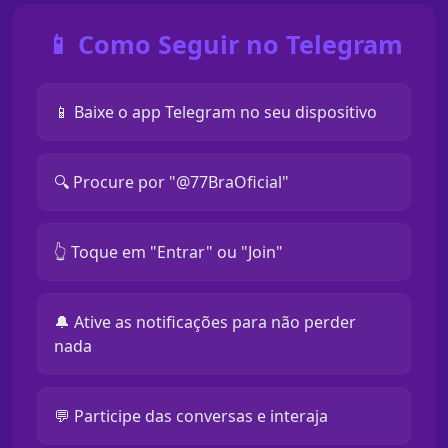
📱 Como Seguir no Telegram
📱 Baixe o app Telegram no seu dispositivo
🔍 Procure por "@77BraOficial"
👆 Toque em "Entrar" ou "Join"
🔔 Ative as notificações para não perder
nada
💬 Participe das conversas e interaja