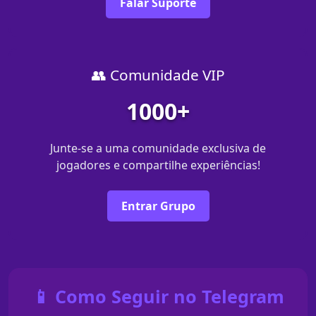
Falar Suporte
👥 Comunidade VIP
1000+
Junte-se a uma comunidade exclusiva de
jogadores e compartilhe experiências!
Entrar Grupo
📱 Como Seguir no Telegram