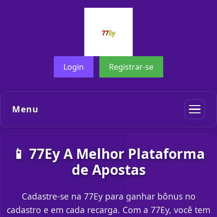
Login
Registrar-se
Menu
📱 77Ey A Melhor Plataforma
de Apostas
Cadastre-se na 77Ey para ganhar bônus no
cadastro e em cada recarga. Com a 77Ey, você tem