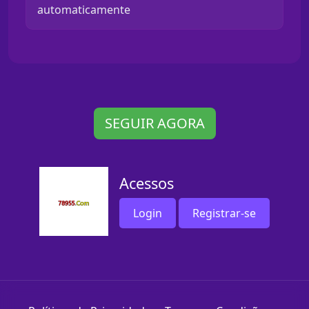
automaticamente
SEGUIR AGORA
Acessos
Login
Registrar-se