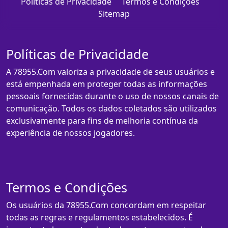
Políticas de Privacidade
Termos e Condições
Sitemap
Políticas de Privacidade
A 78955.Com valoriza a privacidade de seus usuários e
está empenhada em proteger todas as informações
pessoais fornecidas durante o uso de nossos canais de
comunicação. Todos os dados coletados são utilizados
exclusivamente para fins de melhoria contínua da
experiência de nossos jogadores.
Termos e Condições
Os usuários da 78955.Com concordam em respeitar
todas as regras e regulamentos estabelecidos. É