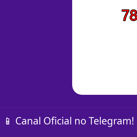
📱 Canal Oficial no Telegram!