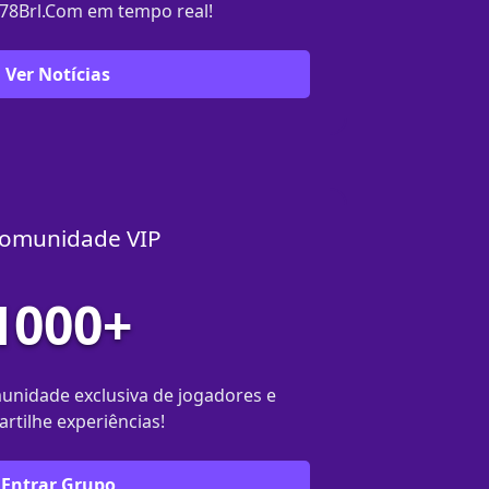
 78Brl.Com em tempo real!
Ver Notícias
Comunidade VIP
1000+
unidade exclusiva de jogadores e
rtilhe experiências!
Entrar Grupo