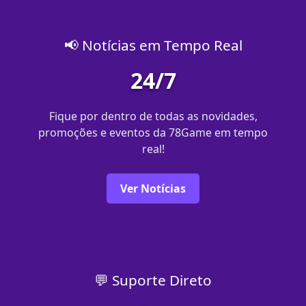
📢 Notícias em Tempo Real
24/7
Fique por dentro de todas as novidades,
promoções e eventos da 78Game em tempo
real!
Ver Notícias
💬 Suporte Direto