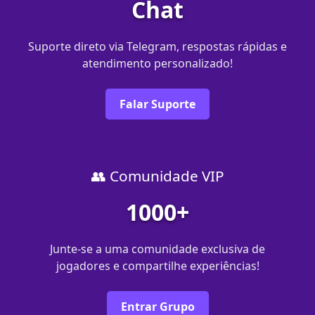
Chat
Suporte direto via Telegram, respostas rápidas e
atendimento personalizado!
Falar Suporte
👥 Comunidade VIP
1000+
Junte-se a uma comunidade exclusiva de
jogadores e compartilhe experiências!
Entrar Grupo