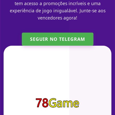
tem acesso a promoções incríveis e uma
experiência de jogo inigualável. Junte-se aos
vencedores agora!
SEGUIR NO TELEGRAM