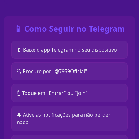
📱 Como Seguir no Telegram
📱 Baixe o app Telegram no seu dispositivo
🔍 Procure por "@7959Oficial"
👆 Toque em "Entrar" ou "Join"
🔔 Ative as notificações para não perder
nada