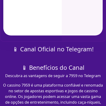
📱 Canal Oficial no Telegram!
📱 Benefícios do Canal
Descubra as vantagens de seguir a 7959 no Telegram
O cassino 7959 é uma plataforma confiável e renomada
no setor de apostas esportivas e jogos de cassino
online. Os jogadores podem acessar uma vasta gama
de opções de entretenimento, incluindo caça-níqueis,