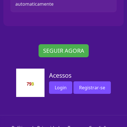
automaticamente
SEGUIR AGORA
Acessos
Login
Registrar-se