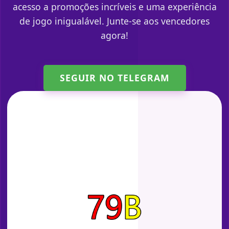
acesso a promoções incríveis e uma experiência
de jogo inigualável. Junte-se aos vencedores
agora!
SEGUIR NO TELEGRAM