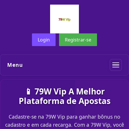
Login
Registrar-se
Menu
📱 79W Vip A Melhor
Plataforma de Apostas
Cadastre-se na 79W Vip para ganhar bônus no
cadastro e em cada recarga. Com a 79W Vip, você