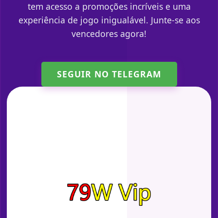
tem acesso a promoções incríveis e uma
experiência de jogo inigualável. Junte-se aos
vencedores agora!
SEGUIR NO TELEGRAM