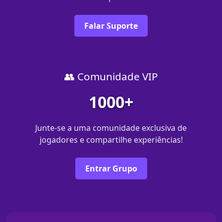
Falar Suporte
👥 Comunidade VIP
1000+
Junte-se a uma comunidade exclusiva de
jogadores e compartilhe experiências!
Entrar Grupo