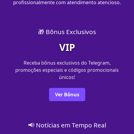
profissionalmente com atendimento atencioso.
🎁 Bônus Exclusivos
VIP
Receba bônus exclusivos do Telegram,
promoções especiais e códigos promocionais
únicos!
Ver Bônus
📢 Notícias em Tempo Real