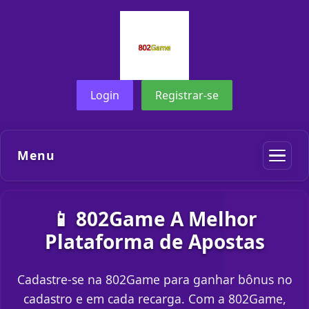
Login
Registrar-se
Menu
📱 802Game A Melhor
Plataforma de Apostas
Cadastre-se na 802Game para ganhar bônus no
cadastro e em cada recarga. Com a 802Game,