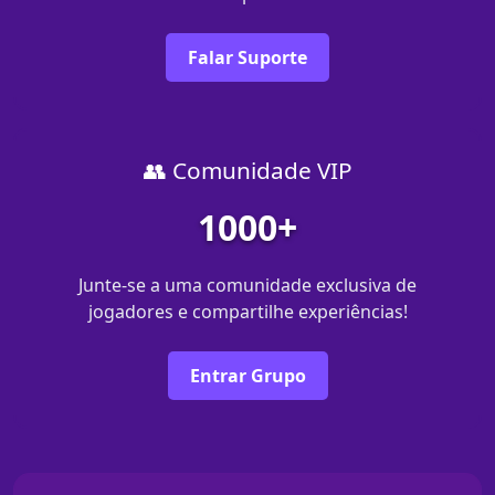
Falar Suporte
👥 Comunidade VIP
1000+
Junte-se a uma comunidade exclusiva de
jogadores e compartilhe experiências!
Entrar Grupo