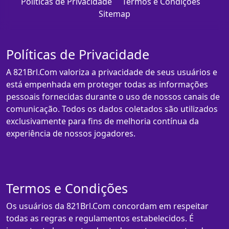
Políticas de Privacidade
Termos e Condições
Sitemap
Políticas de Privacidade
A 821Brl.Com valoriza a privacidade de seus usuários e
está empenhada em proteger todas as informações
pessoais fornecidas durante o uso de nossos canais de
comunicação. Todos os dados coletados são utilizados
exclusivamente para fins de melhoria contínua da
experiência de nossos jogadores.
Termos e Condições
Os usuários da 821Brl.Com concordam em respeitar
todas as regras e regulamentos estabelecidos. É