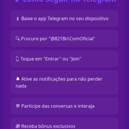
📱 Baixe o app Telegram no seu dispositivo
🔍 Procure por "@821Brl.ComOficial"
👆 Toque em "Entrar" ou "Join"
🔔 Ative as notificações para não perder
nada
💬 Participe das conversas e interaja
🎁 Receba bônus exclusivos