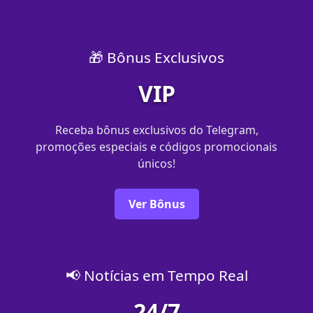
🎁 Bônus Exclusivos
VIP
Receba bônus exclusivos do Telegram,
promoções especiais e códigos promocionais
únicos!
Ver Bônus
📢 Notícias em Tempo Real
24/7