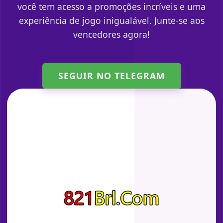
você tem acesso a promoções incríveis e uma
experiência de jogo inigualável. Junte-se aos
vencedores agora!
SEGUIR NO TELEGRAM