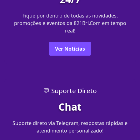
Fique por dentro de todas as novidades,
promoções e eventos da 821Brl.Com em tempo
real!
Ver Notícias
💬 Suporte Direto
Chat
Suporte direto via Telegram, respostas rápidas e
atendimento personalizado!