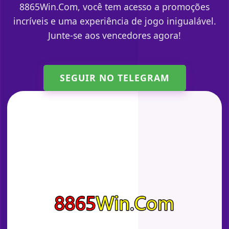
8865Win.Com, você tem acesso a promoções
incríveis e uma experiência de jogo inigualável.
Junte-se aos vencedores agora!
SEGUIR NO TELEGRAM