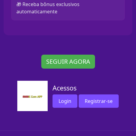
🎁 Receba bônus exclusivos
automaticamente
SEGUIR AGORA
Acessos
Login
Registrar-se