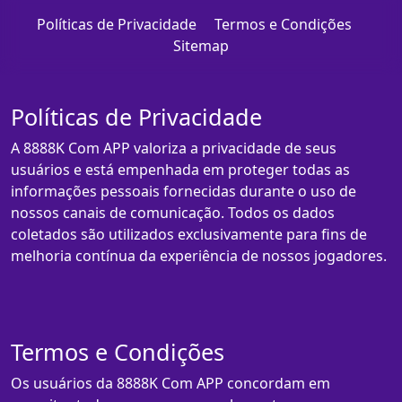
Políticas de Privacidade
Termos e Condições
Sitemap
Políticas de Privacidade
A 8888K Com APP valoriza a privacidade de seus
usuários e está empenhada em proteger todas as
informações pessoais fornecidas durante o uso de
nossos canais de comunicação. Todos os dados
coletados são utilizados exclusivamente para fins de
melhoria contínua da experiência de nossos jogadores.
Termos e Condições
Os usuários da 8888K Com APP concordam em