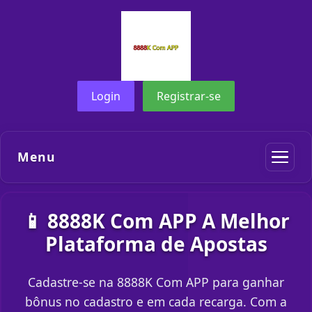
Login
Registrar-se
Menu
📱 8888K Com APP A Melhor
Plataforma de Apostas
Cadastre-se na 8888K Com APP para ganhar
bônus no cadastro e em cada recarga. Com a