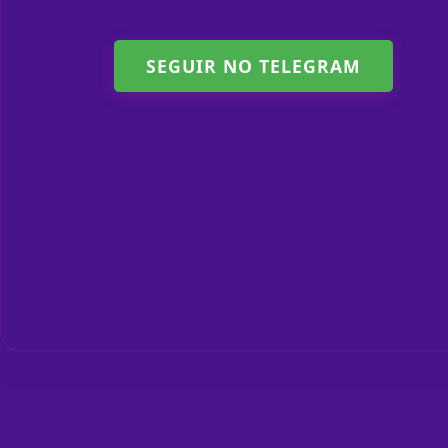
SEGUIR NO TELEGRAM