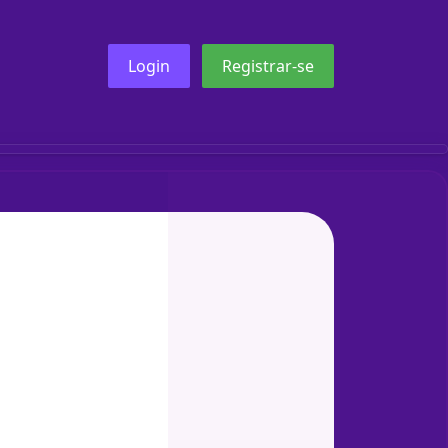
Login
Registrar-se