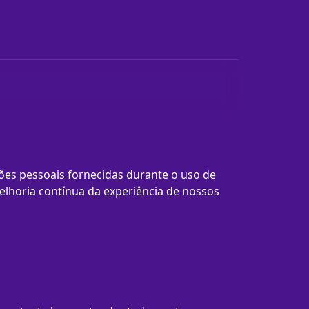
ões pessoais fornecidas durante o uso de
elhoria contínua da experiência de nossos