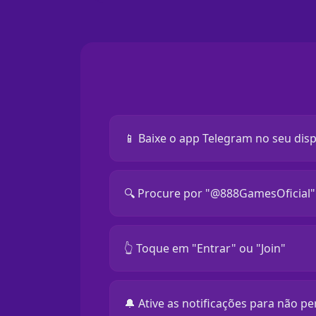
📱 Baixe o app Telegram no seu disp
🔍 Procure por "@888GamesOficial"
👆 Toque em "Entrar" ou "Join"
🔔 Ative as notificações para não p