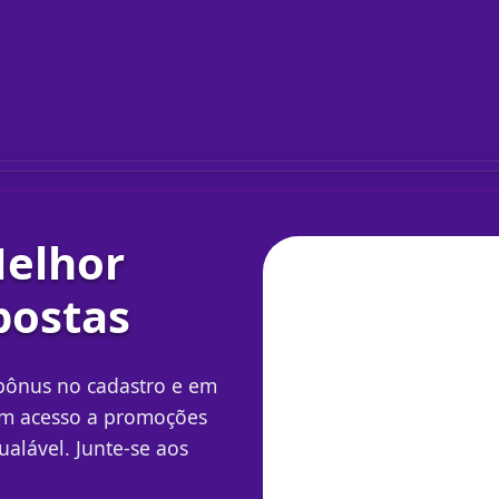
Melhor
postas
bônus no cadastro e em
em acesso a promoções
ualável. Junte-se aos