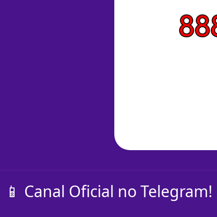
📱 Canal Oficial no Telegram!