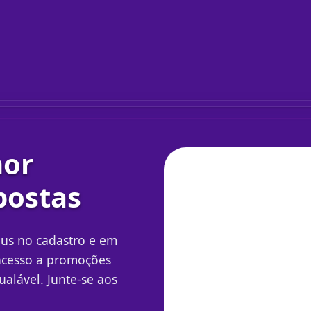
hor
postas
us no cadastro e em
acesso a promoções
ualável. Junte-se aos