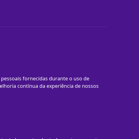
 pessoais fornecidas durante o uso de
elhoria contínua da experiência de nossos