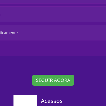
a
aticamente
SEGUIR AGORA
Acessos