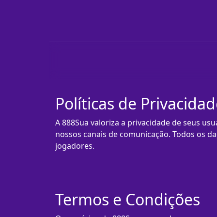
Políticas de Privacida
A 888Sua valoriza a privacidade de seus us
nossos canais de comunicação. Todos os dad
jogadores.
Termos e Condições