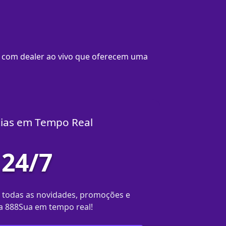
s com dealer ao vivo que oferecem uma
cias em Tempo Real
24/7
e todas as novidades, promoções e
a 888Sua em tempo real!