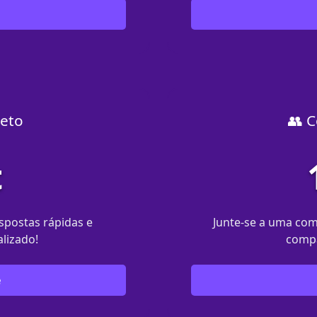
reto
👥 
t
espostas rápidas e
Junte-se a uma com
lizado!
compa
e