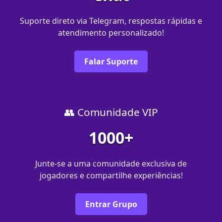
Suporte direto via Telegram, respostas rápidas e
atendimento personalizado!
Falar Suporte
👥 Comunidade VIP
1000+
Junte-se a uma comunidade exclusiva de
jogadores e compartilhe experiências!
Entrar Grupo