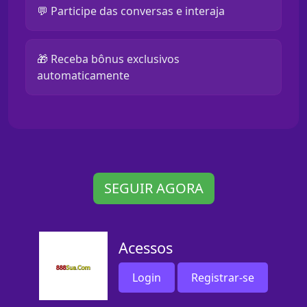
💬 Participe das conversas e interaja
🎁 Receba bônus exclusivos
automaticamente
SEGUIR AGORA
Acessos
Login
Registrar-se