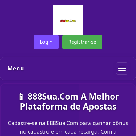
Login
Registrar-se
Menu
📱 888Sua.Com A Melhor
Plataforma de Apostas
Cadastre-se na 888Sua.Com para ganhar bônus
no cadastro e em cada recarga. Com a