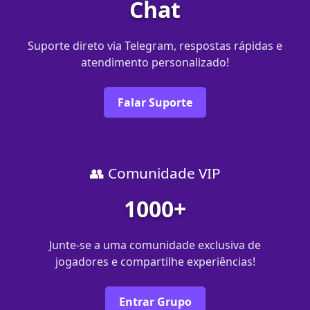
Chat
Suporte direto via Telegram, respostas rápidas e
atendimento personalizado!
Falar Suporte
👥 Comunidade VIP
1000+
Junte-se a uma comunidade exclusiva de
jogadores e compartilhe experiências!
Entrar Grupo