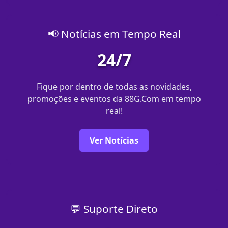
📢 Notícias em Tempo Real
24/7
Fique por dentro de todas as novidades,
promoções e eventos da 88G.Com em tempo
real!
Ver Notícias
💬 Suporte Direto