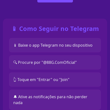
📱 Como Seguir no Telegram
📱 Baixe o app Telegram no seu dispositivo
🔍 Procure por "@88G.ComOficial"
👆 Toque em "Entrar" ou "Join"
🔔 Ative as notificações para não perder
nada