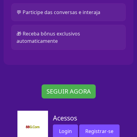
💬 Participe das conversas e interaja
🎁 Receba bônus exclusivos
automaticamente
SEGUIR AGORA
Acessos
Login
Registrar-se