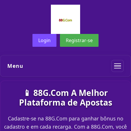
Login
Registrar-se
Menu
📱 88G.Com A Melhor
Plataforma de Apostas
Cadastre-se na 88G.Com para ganhar bônus no
cadastro e em cada recarga. Com a 88G.Com, você