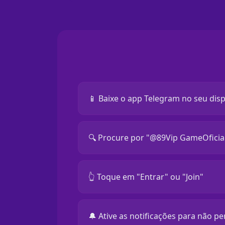
📱 Baixe o app Telegram no seu disp
🔍 Procure por "@89Vip GameOficia
👆 Toque em "Entrar" ou "Join"
🔔 Ative as notificações para não p