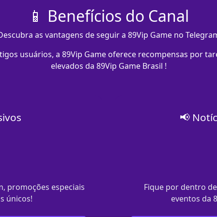
📱 Benefícios do Canal
Descubra as vantagens de seguir a 89Vip Game no Telegra
ntigos usuários, a 89Vip Game oferece recompensas por t
elevados da 89Vip Game Brasil !
sivos
📢 Notí
m, promoções especiais
Fique por dentro d
s únicos!
eventos da 