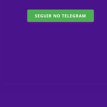
SEGUIR NO TELEGRAM