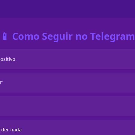
📱 Como Seguir no Telegram
ositivo
l"
erder nada