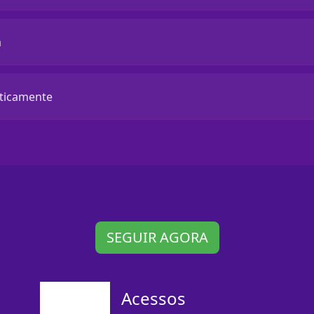
a
aticamente
SEGUIR AGORA
Acessos