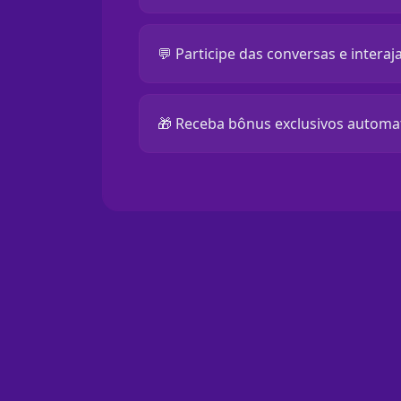
💬 Participe das conversas e interaj
🎁 Receba bônus exclusivos autom