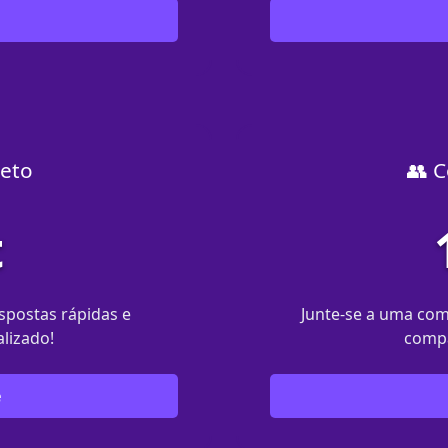
reto
👥 
t
espostas rápidas e
Junte-se a uma com
lizado!
compa
e