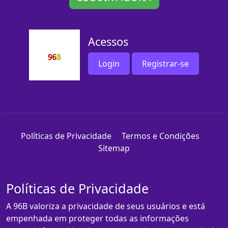
Acessos
Login
Registrar-se
Políticas de Privacidade
Termos e Condições
Sitemap
Políticas de Privacidade
A 96B valoriza a privacidade de seus usuários e está
empenhada em proteger todas as informações