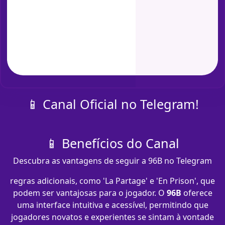
📱 Canal Oficial no Telegram!
📱 Benefícios do Canal
Descubra as vantagens de seguir a 96B no Telegram
regras adicionais, como 'La Partage' e 'En Prison', que
podem ser vantajosas para o jogador. O
96B
oferece
uma interface intuitiva e acessível, permitindo que
jogadores novatos e experientes se sintam à vontade