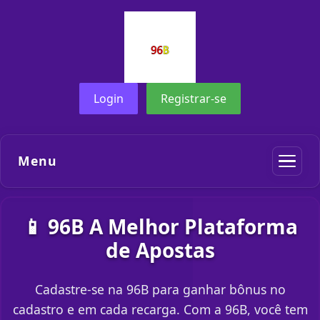
Login
Registrar-se
Menu
📱 96B A Melhor Plataforma
de Apostas
Cadastre-se na 96B para ganhar bônus no
cadastro e em cada recarga. Com a 96B, você tem