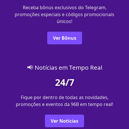
Receba bônus exclusivos do Telegram,
promoções especiais e códigos promocionais
únicos!
Ver Bônus
📢 Notícias em Tempo Real
24/7
Fique por dentro de todas as novidades,
promoções e eventos da 96B em tempo real!
Ver Notícias