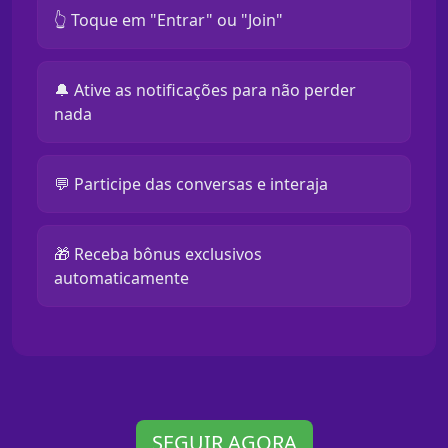
👆 Toque em "Entrar" ou "Join"
🔔 Ative as notificações para não perder
nada
💬 Participe das conversas e interaja
🎁 Receba bônus exclusivos
automaticamente
SEGUIR AGORA