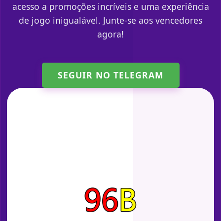
acesso a promoções incríveis e uma experiência
de jogo inigualável. Junte-se aos vencedores
agora!
SEGUIR NO TELEGRAM