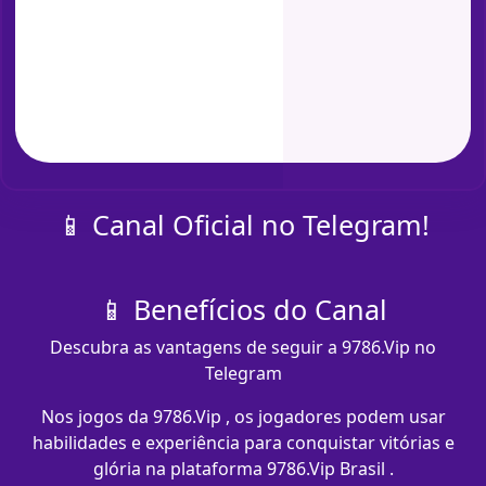
📱 Canal Oficial no Telegram!
📱 Benefícios do Canal
Descubra as vantagens de seguir a 9786.Vip no
Telegram
Nos jogos da 9786.Vip , os jogadores podem usar
habilidades e experiência para conquistar vitórias e
glória na plataforma 9786.Vip Brasil .