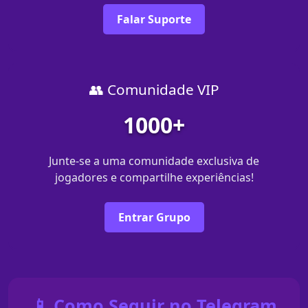
Falar Suporte
👥 Comunidade VIP
1000+
Junte-se a uma comunidade exclusiva de
jogadores e compartilhe experiências!
Entrar Grupo
📱 Como Seguir no Telegram