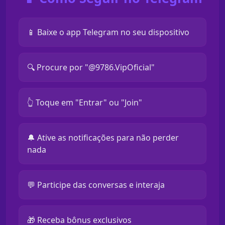
📱 Baixe o app Telegram no seu dispositivo
🔍 Procure por "@9786.VipOficial"
👆 Toque em "Entrar" ou "Join"
🔔 Ative as notificações para não perder
nada
💬 Participe das conversas e interaja
🎁 Receba bônus exclusivos