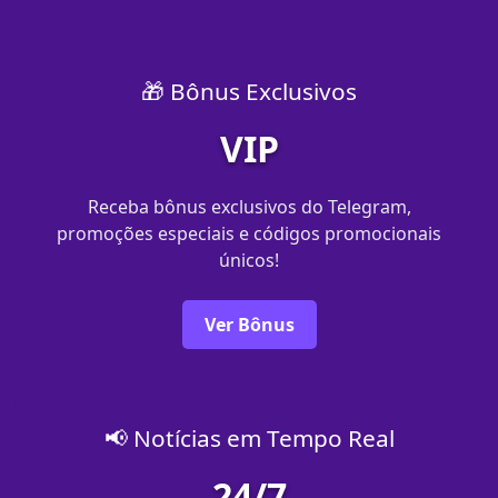
🎁 Bônus Exclusivos
VIP
Receba bônus exclusivos do Telegram,
promoções especiais e códigos promocionais
únicos!
Ver Bônus
📢 Notícias em Tempo Real
24/7