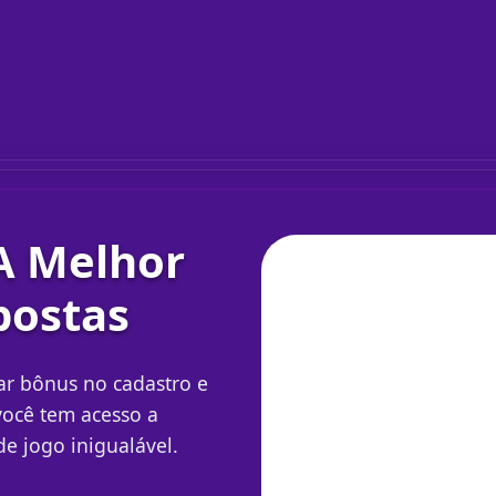
A Melhor
postas
r bônus no cadastro e
ocê tem acesso a
e jogo inigualável.