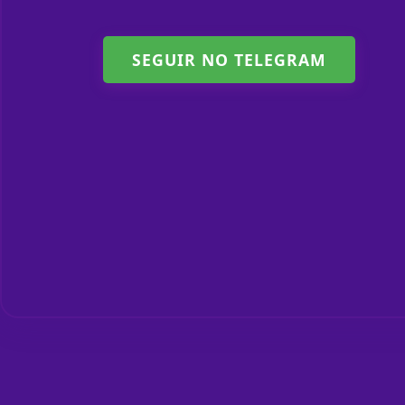
SEGUIR NO TELEGRAM