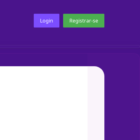
Login
Registrar-se