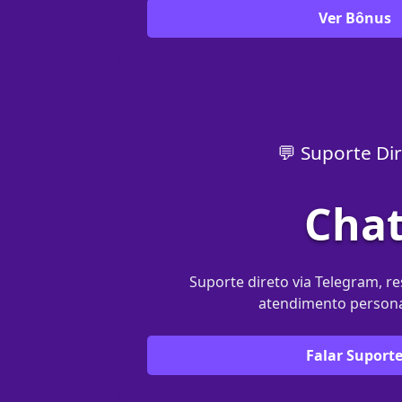
Ver Bônus
💬 Suporte Di
Cha
Suporte direto via Telegram, r
atendimento persona
Falar Suport