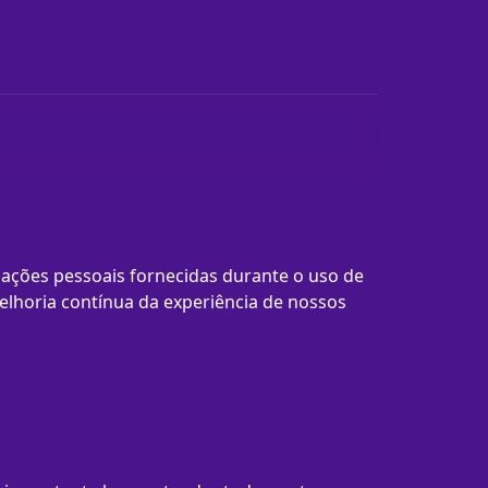
ações pessoais fornecidas durante o uso de
elhoria contínua da experiência de nossos