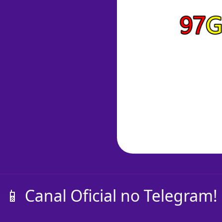
📱 Canal Oficial no Telegram!