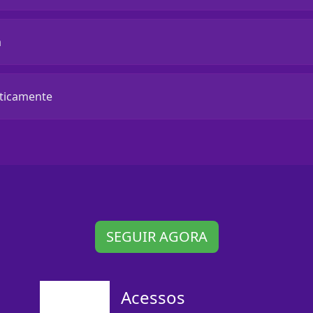
a
aticamente
SEGUIR AGORA
Acessos