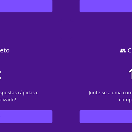
reto
👥 
t
espostas rápidas e
Junte-se a uma com
lizado!
compa
e