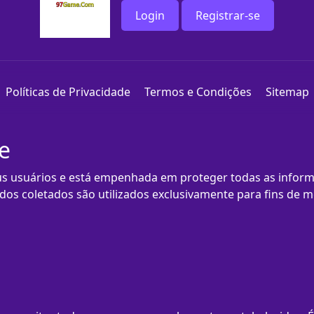
Login
Registrar-se
Políticas de Privacidade
Termos e Condições
Sitemap
de
us usuários e está empenhada em proteger todas as inform
os coletados são utilizados exclusivamente para fins de m