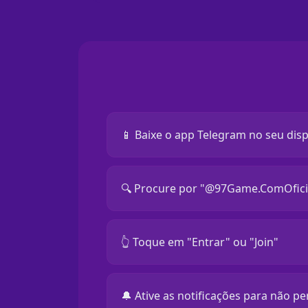
📱 Baixe o app Telegram no seu disp
🔍 Procure por "@97Game.ComOfici
👆 Toque em "Entrar" ou "Join"
🔔 Ative as notificações para não p