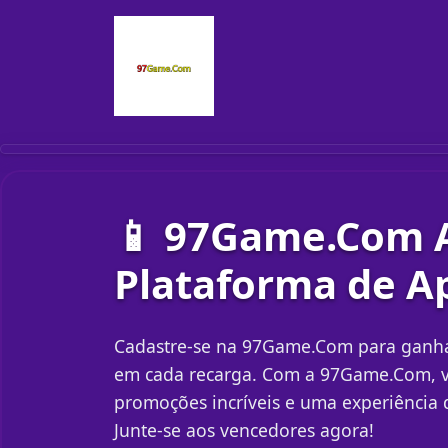
📱 97Game.Com 
Plataforma de A
Cadastre-se na 97Game.Com para ganha
em cada recarga. Com a 97Game.Com, v
promoções incríveis e uma experiência d
Junte-se aos vencedores agora!