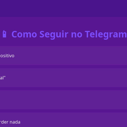
📱 Como Seguir no Telegram
ositivo
al"
erder nada