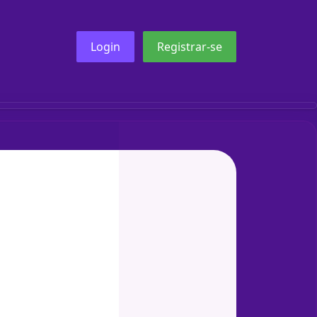
Login
Registrar-se