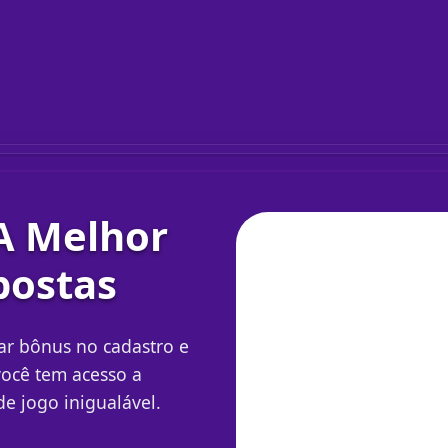
A Melhor
postas
r bônus no cadastro e
ocê tem acesso a
e jogo inigualável.