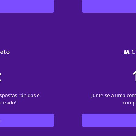
reto
👥 
t
espostas rápidas e
Junte-se a uma com
lizado!
compa
e