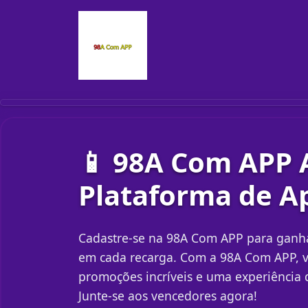
📱 98A Com APP 
Plataforma de A
Cadastre-se na 98A Com APP para ganha
em cada recarga. Com a 98A Com APP, v
promoções incríveis e uma experiência d
Junte-se aos vencedores agora!