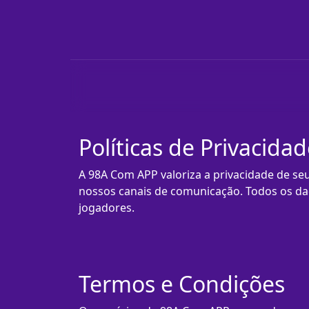
Políticas de Privacida
A 98A Com APP valoriza a privacidade de s
nossos canais de comunicação. Todos os dad
jogadores.
Termos e Condições