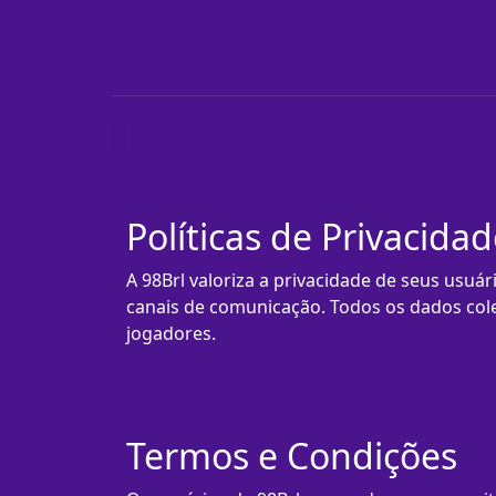
Políticas de Privacida
A 98Brl valoriza a privacidade de seus usu
canais de comunicação. Todos os dados cole
jogadores.
Termos e Condições