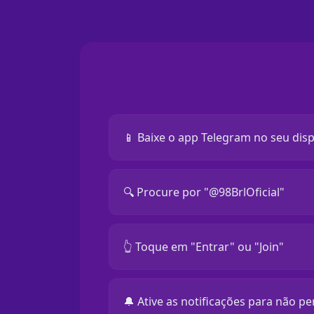
📱 Baixe o app Telegram no seu disp
🔍 Procure por "@98BrlOficial"
👆 Toque em "Entrar" ou "Join"
🔔 Ative as notificações para não p