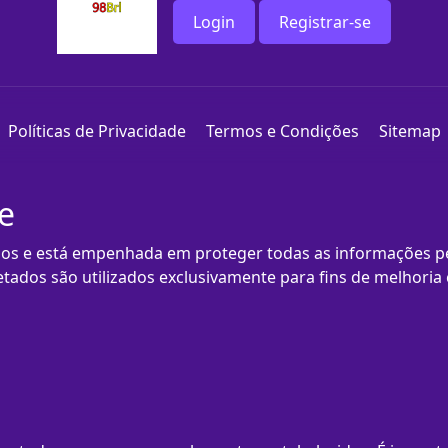
Login
Registrar-se
Políticas de Privacidade
Termos e Condições
Sitemap
de
ários e está empenhada em proteger todas as informações p
tados são utilizados exclusivamente para fins de melhoria