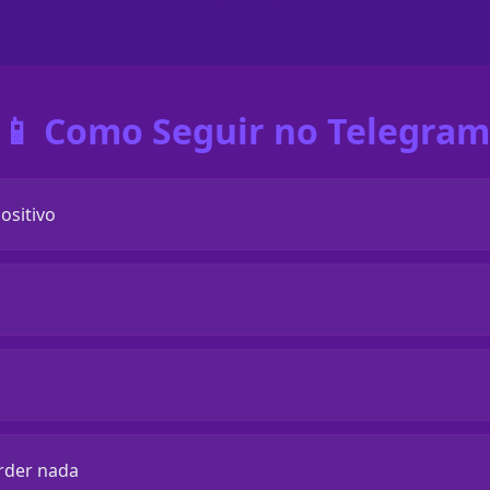
📱 Como Seguir no Telegram
ositivo
erder nada