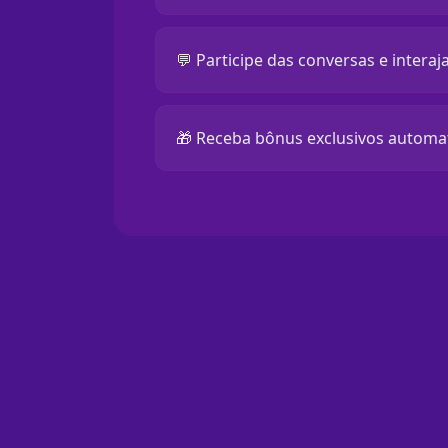
💬 Participe das conversas e interaj
🎁 Receba bônus exclusivos autom