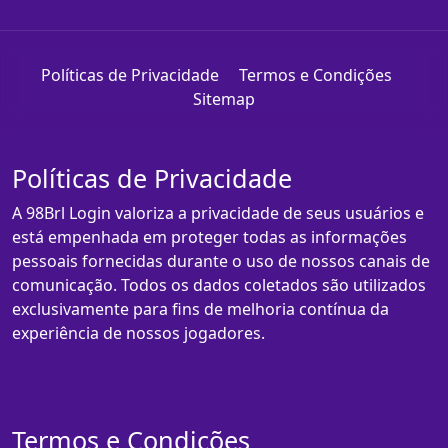
Políticas de Privacidade
Termos e Condições
Sitemap
Políticas de Privacidade
A 98Brl Login valoriza a privacidade de seus usuários e
está empenhada em proteger todas as informações
pessoais fornecidas durante o uso de nossos canais de
comunicação. Todos os dados coletados são utilizados
exclusivamente para fins de melhoria contínua da
experiência de nossos jogadores.
Termos e Condições