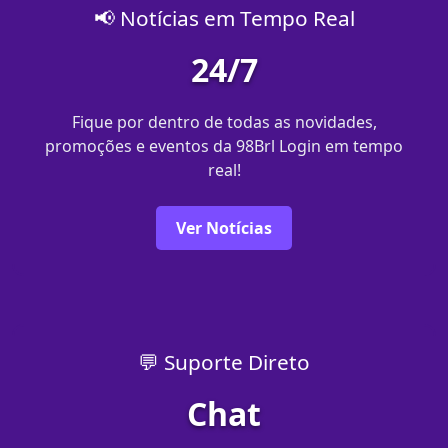
📢 Notícias em Tempo Real
24/7
Fique por dentro de todas as novidades,
promoções e eventos da 98Brl Login em tempo
real!
Ver Notícias
💬 Suporte Direto
Chat