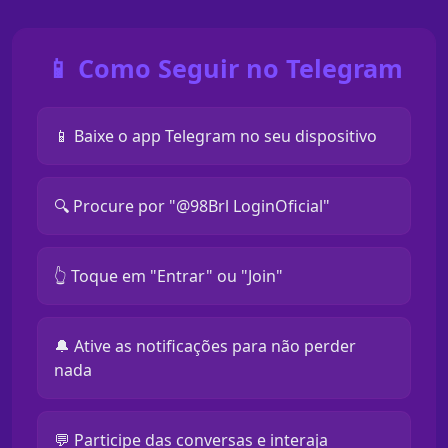
📱 Como Seguir no Telegram
📱 Baixe o app Telegram no seu dispositivo
🔍 Procure por "@98Brl LoginOficial"
👆 Toque em "Entrar" ou "Join"
🔔 Ative as notificações para não perder
nada
💬 Participe das conversas e interaja