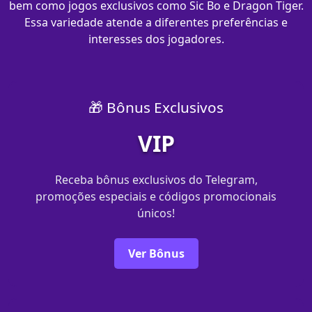
bem como jogos exclusivos como Sic Bo e Dragon Tiger.
Essa variedade atende a diferentes preferências e
interesses dos jogadores.
🎁 Bônus Exclusivos
VIP
Receba bônus exclusivos do Telegram,
promoções especiais e códigos promocionais
únicos!
Ver Bônus