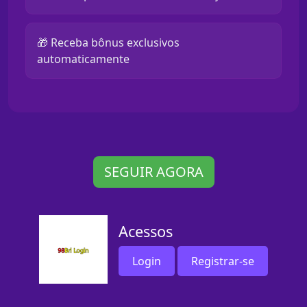
🎁 Receba bônus exclusivos
automaticamente
SEGUIR AGORA
Acessos
Login
Registrar-se