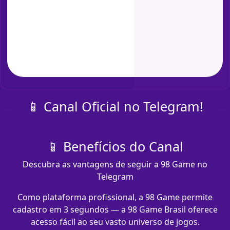
📱 Canal Oficial no Telegram!
📱 Benefícios do Canal
Descubra as vantagens de seguir a 98 Game no
Telegram
Como plataforma profissional, a 98 Game permite
cadastro em 3 segundos — a 98 Game Brasil oferece
acesso fácil ao seu vasto universo de jogos.