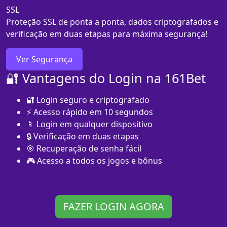
SSL
Proteção SSL de ponta a ponta, dados criptografados e
verificação em duas etapas para máxima segurança!
Ver Segurança
🔐 Vantagens do Login na 161Bet
🔐 Login seguro e criptografado
⚡ Acesso rápido em 10 segundos
📱 Login em qualquer dispositivo
🔒 Verificação em duas etapas
🎯 Recuperação de senha fácil
🎮 Acesso a todos os jogos e bônus
FAZER LOGIN AGORA