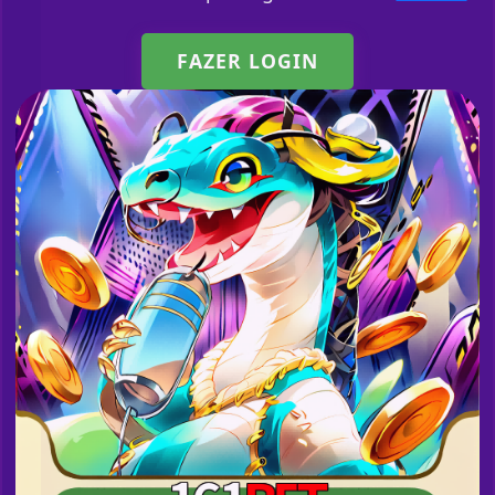
FAZER LOGIN