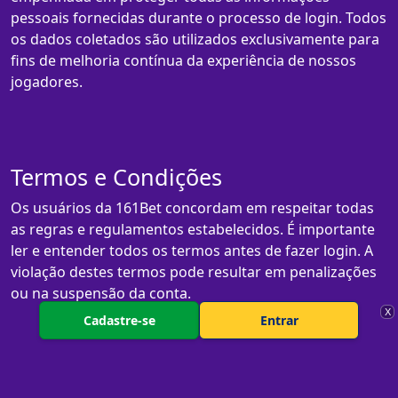
pessoais fornecidas durante o processo de login. Todos
os dados coletados são utilizados exclusivamente para
fins de melhoria contínua da experiência de nossos
jogadores.
Termos e Condições
Os usuários da 161Bet concordam em respeitar todas
as regras e regulamentos estabelecidos. É importante
ler e entender todos os termos antes de fazer login. A
violação destes termos pode resultar em penalizações
ou na suspensão da conta.
X
Cadastre-se
Entrar